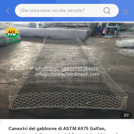
2
/
2
Canestri del gabbione di ASTM A975 Galfan,