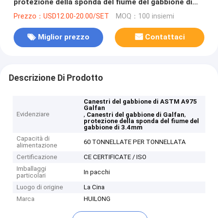
protezione della sponda del fiume del gabbione di
3.4mm
Prezzo：USD12.00-20.00/SET
MOQ：100 insiemi
Miglior prezzo
Contattaci
Descrizione Di Prodotto
Canestri del gabbione di ASTM A975
Galfan
Evidenziare
,
,
Canestri del gabbione di Galfan
protezione della sponda del fiume del
gabbione di 3.4mm
Capacità di
60 TONNELLATE PER TONNELLATA
alimentazione
Certificazione
CE CERTIFICATE / ISO
Imballaggi
In pacchi
particolari
Luogo di origine
La Cina
Marca
HUILONG