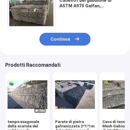
Canestri del gabbione di
ASTM A975 Galfan,
protezione della sponda del
fiume del gabbione di 3.4mm
Continua
Prodotti Raccomandati
tempo esagonale
Parete di pietra
Cavo di tessit
della scatola del
galvanizzata 2*1*1m
Mesh Gabion B