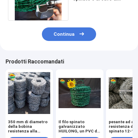
cuoio rotondo del filo
1.8mm
Continua
Prodotti Raccomandati
350 mm di diametro
Il filo spinato
pesante ad alt
della bobina
galvanizzato
resistenza del 
resistenza alla
HUILONG, un PVC di
spinato 12-1/
corrosione del filo
12 BWG ha ricoperto
di 1320ft