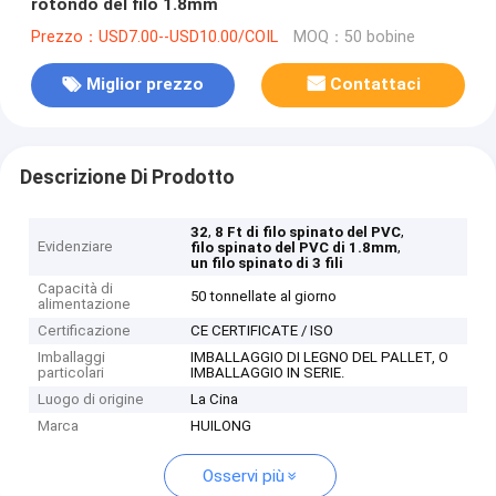
rotondo del filo 1.8mm
Prezzo：USD7.00--USD10.00/COIL
MOQ：50 bobine
Miglior prezzo
Contattaci
Descrizione Di Prodotto
,
,
32
8 Ft di filo spinato del PVC
Evidenziare
,
filo spinato del PVC di 1.8mm
un filo spinato di 3 fili
Capacità di
50 tonnellate al giorno
alimentazione
Certificazione
CE CERTIFICATE / ISO
Imballaggi
IMBALLAGGIO DI LEGNO DEL PALLET, O
particolari
IMBALLAGGIO IN SERIE.
Luogo di origine
La Cina
Marca
HUILONG
Osservi più