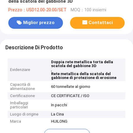
della scatola del gabbione 3D
Prezzo：USD12.00-20.00/SET
MOQ：100 insiemi
Miglior prezzo
Contattaci
Descrizione Di Prodotto
Doppia rete metallica torta della
scatola del gabbione 3D
Evidenziare
,
Rete metallica della scatola del
gabbione di protezione di erosione
Capacità di
60 tonnellate al giorno
alimentazione
Certificazione
CE CERTIFICATE / ISO
Imballaggi
In pacchi
particolari
Luogo di origine
La Cina
Marca
HUILONG