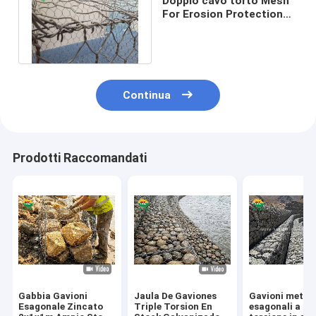
Doppio cavo torto Mesh
For Erosion Protection
della scatola del
gabbione 3D
Continua
Prodotti Raccomandati
Gabbia Gavioni
Jaula De Gaviones
Gavioni metall
Esagonale Zincato
Triple Torsion En
esagonali a tri