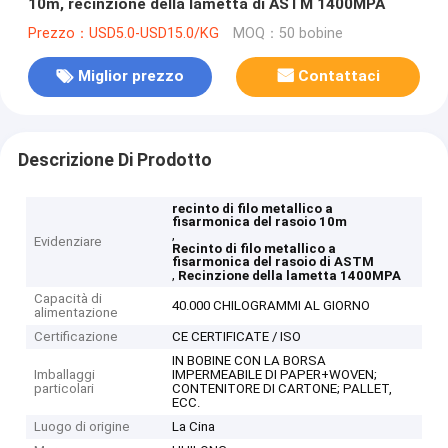
10m, recinzione della lametta di ASTM 1400MPA
Prezzo：USD5.0-USD15.0/KG
MOQ：50 bobine
Miglior prezzo
Contattaci
Descrizione Di Prodotto
recinto di filo metallico a
fisarmonica del rasoio 10m
,
Evidenziare
Recinto di filo metallico a
fisarmonica del rasoio di ASTM
,
Recinzione della lametta 1400MPA
Capacità di
40.000 CHILOGRAMMI AL GIORNO
alimentazione
Certificazione
CE CERTIFICATE / ISO
IN BOBINE CON LA BORSA
Imballaggi
IMPERMEABILE DI PAPER+WOVEN;
particolari
CONTENITORE DI CARTONE; PALLET,
ECC.
Luogo di origine
La Cina