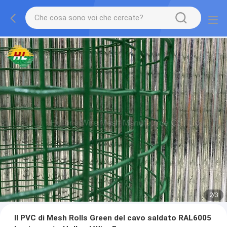
2
/
3
Il PVC di Mesh Rolls Green del cavo saldato RAL6005