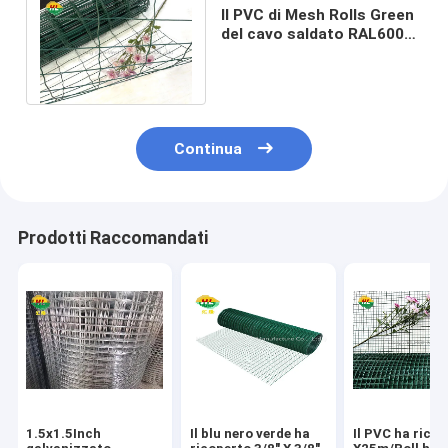
Il PVC di Mesh Rolls Green
del cavo saldato RAL6005
ha ricoperto Holland Wire
Fence
Continua
Prodotti Raccomandati
1.5x1.5Inch
Il blu nero verde ha
Il PVC ha ricop