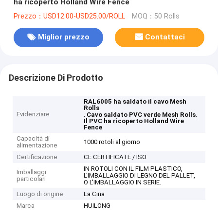
ha ricoperto Holland Wire Fence
Prezzo：USD12.00-USD25.00/ROLL
MOQ：50 Rolls
Miglior prezzo
Contattaci
Descrizione Di Prodotto
RAL6005 ha saldato il cavo Mesh
Rolls
Evidenziare
,
,
Cavo saldato PVC verde Mesh Rolls
Il PVC ha ricoperto Holland Wire
Fence
Capacità di
1000 rotoli al giorno
alimentazione
Certificazione
CE CERTIFICATE / ISO
IN ROTOLI CON IL FILM PLASTICO,
Imballaggi
L'IMBALLAGGIO DI LEGNO DEL PALLET,
particolari
O L'IMBALLAGGIO IN SERIE.
Luogo di origine
La Cina
Marca
HUILONG