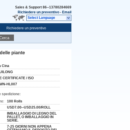
Sales & Support
86--13780284669
Richiedere un preventivo
-
Email
Select Language
Richiedere un preventivo
Cerca
 delle piante
a Cina
UILONG
E CERTIFICATE / ISO
WN-HL007
e spedizione:
mo:
100 Rolls
USD7.00--USD25.00/ROLL
IMBALLAGGIO DI LEGNO DEL
PALLET, O IMBALLAGGIO IN
SERIE.
7-25 GIORNI NON APPENA