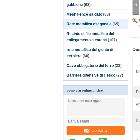
gabbione
(63)
Mesh Fence saldato
(88)
Rete metallica esagonale
(65)
Recinto di filo metallico del
collegamento a catena
(107)
Des
rete metallica del giunto di
cerniera
(60)
Cavo obbligatorio del ferro
(33)
No
Barriere difensive di Hesco
(27)
Sono ora online in chat
Di
Al
Ca
Contatto