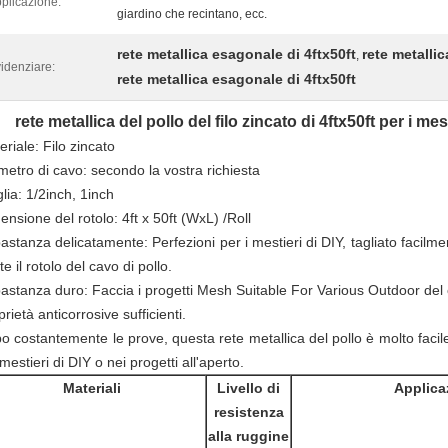
plicazione:
giardino che recintano, ecc.
rete metallica esagonale di 4ftx50ft
rete metalli
,
idenziare:
rete metallica esagonale di 4ftx50ft
rete metallica del pollo del filo zincato di 4ftx50ft per i me
eriale: Filo zincato
metro di cavo: secondo la vostra richiesta
lia: 1/2inch, 1inch
ensione del rotolo: 4ft x 50ft (WxL) /Roll
astanza delicatamente: Perfezioni per i mestieri di DIY, tagliato facilm
te il rotolo del cavo di pollo.
astanza duro: Faccia i progetti Mesh Suitable For Various Outdoor del
rietà anticorrosive sufficienti.
o costantemente le prove, questa rete metallica del pollo è molto facile
mestieri di DIY o nei progetti all'aperto.
Materiali
Livello di
Applica
resistenza
alla ruggine