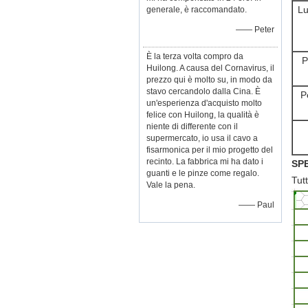
Lu
generale, è raccomandato.
—— Peter
È la terza volta compro da
P
Huilong. A causa del Cornavirus, il
prezzo qui è molto su, in modo da
stavo cercandolo dalla Cina. È
P
un'esperienza d'acquisto molto
felice con Huilong, la qualità è
niente di differente con il
supermercato, io usa il cavo a
fisarmonica per il mio progetto del
recinto. La fabbrica mi ha dato i
SP
guanti e le pinze come regalo.
Tut
Vale la pena.
—— Paul