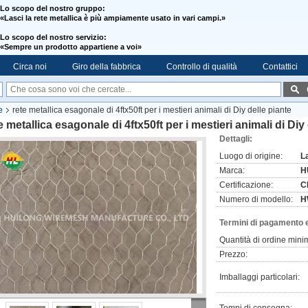
Lo scopo del nostro gruppo:
«Lasci la rete metallica è più ampiamente usato in vari campi.»
Lo scopo del nostro servizio:
«
Sempre un prodotto appartiene a voi»
Circa noi
Giro della fabbrica
Controllo di qualità
Contattici
e
rete metallica esagonale di 4ftx50ft per i mestieri animali di Diy delle piante
e metallica esagonale di 4ftx50ft per i mestieri animali di Diy
Dettagli:
Luogo di origine:
L
Marca:
H
Certificazione:
C
Numero di modello:
H
Termini di pagamento 
Quantità di ordine mini
Prezzo:
Imballaggi particolari: