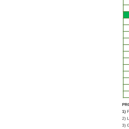
PR
1)
P
2) 
3) 