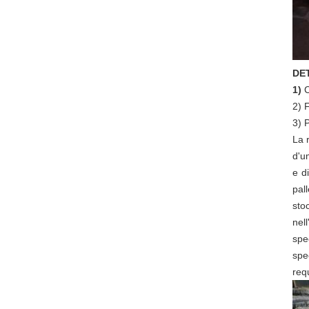
DE
1)
C
2)
F
3)
P
La 
d'u
e d
pal
sto
nel
spe
spe
req