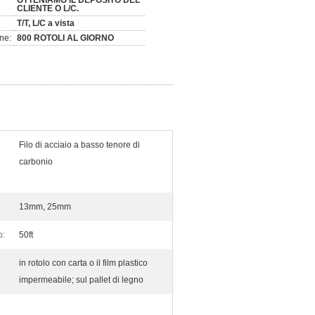
OTTENIAMO IL DEPOSITO DEL
CLIENTE O L/C.
T/T, L/C a vista
ne:
800 ROTOLI AL GIORNO
Filo di acciaio a basso tenore di
carbonio
13mm, 25mm
o:
50ft
in rotolo con carta o il film plastico
impermeabile; sul pallet di legno