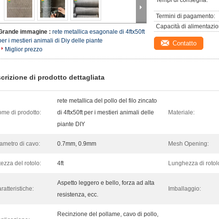
Tempi di consegna:
Termini di pagamento:
Capacità di alimentazio
Grande immagine :
rete metallica esagonale di 4ftx50ft
per i mestieri animali di Diy delle piante
Contatto
Miglior prezzo
crizione di prodotto dettagliata
rete metallica del pollo del filo zincato
me di prodotto:
di 4ftx50ft per i mestieri animali delle
Materiale:
piante DIY
ametro di cavo:
0.7mm, 0.9mm
Mesh Opening:
tezza del rotolo:
4ft
Lunghezza di rotol
Aspetto leggero e bello, forza ad alta
ratteristiche:
Imballaggio:
resistenza, ecc.
Recinzione del pollame, cavo di pollo,