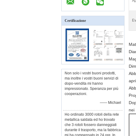
Ap
Ev
Certificazione
Mat
Dia
Mag
Dim
Non solo i vostri buoni prodotti,
Abb
ma inoltre i vostri buoni servizi di
apri
dopo-vendita mi hanno
Abb
impressionato. Speranza per più
cooperazioni.
Prop
Dop
—— Michael
nei 
Ho ordinato 3000 rotoli della rete
metallica saldata ed ho trovato
che 3 rotoli fossero danneggiati
durante il trasporto, ma la fabbrica
mi ha compensato in 24 ore. In