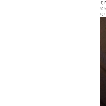
4) 
5) 
6) 