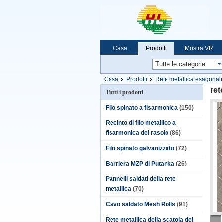
Casa
Prodotti
Mostra VR
Casa
Prodotti
Rete metallica esagonal
ret
Tutti i prodotti
Filo spinato a fisarmonica
(150)
Recinto di filo metallico a
fisarmonica del rasoio
(86)
Filo spinato galvanizzato
(72)
Barriera MZP di Putanka
(26)
Pannelli saldati della rete
metallica
(70)
Cavo saldato Mesh Rolls
(91)
Rete metallica della scatola del