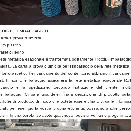
TTAGLI D'IMBALLAGGIO
arta a prova d'umidità
ilm plastico
allet di legno
rete metallica esagonale è trasformata solitamente i rotoli, l'imballaggi
midità. La carta a prova d'umidità per l'imballaggio della rete metallic
i bello aspetto. Per caricamento del contenitore, abbiamo il caricame
let. Il nostro imballaggio assicurerà la rete metallica esagonale R
ccaggio e la spedizione. Secondo l'istruzione del cliente, inol
l'imballaggio. Ci sarà una determinata descrizione di prodotto sulla
cifiche di prodotto, di modo che potete essere chiaro circa le informazio
ciali, per esempio la vostra propria etichetta, possiamo anche person
uisiti. In una parola, se avete qualunque requisiti, veniamo prego in ava